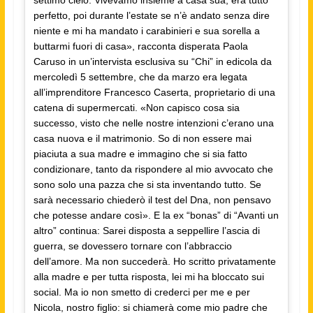
settimo cielo. Vivevamo insieme a casa sua, era tutto
perfetto, poi durante l’estate se n’è andato senza dire
niente e mi ha mandato i carabinieri e sua sorella a
buttarmi fuori di casa», racconta disperata Paola
Caruso in un’intervista esclusiva su “Chi” in edicola da
mercoledì 5 settembre, che da marzo era legata
all’imprenditore Francesco Caserta, proprietario di una
catena di supermercati. «Non capisco cosa sia
successo, visto che nelle nostre intenzioni c’erano una
casa nuova e il matrimonio. So di non essere mai
piaciuta a sua madre e immagino che si sia fatto
condizionare, tanto da rispondere al mio avvocato che
sono solo una pazza che si sta inventando tutto. Se
sarà necessario chiederò il test del Dna, non pensavo
che potesse andare così». E la ex “bonas” di “Avanti un
altro” continua: Sarei disposta a seppellire l’ascia di
guerra, se dovessero tornare con l’abbraccio
dell’amore. Ma non succederà. Ho scritto privatamente
alla madre e per tutta risposta, lei mi ha bloccato sui
social. Ma io non smetto di crederci per me e per
Nicola, nostro figlio: si chiamerà come mio padre che