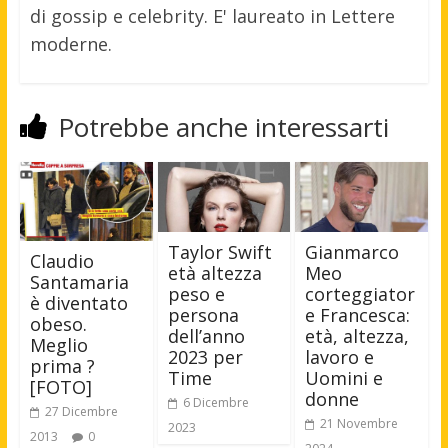
di gossip e celebrity. E' laureato in Lettere
moderne.
Potrebbe anche interessarti
Taylor Swift
Gianmarco
Claudio
età altezza
Meo
Santamaria
peso e
corteggiator
è diventato
persona
e Francesca:
obeso.
dell’anno
età, altezza,
Meglio
2023 per
lavoro e
prima ?
Time
Uomini e
[FOTO]
donne
6 Dicembre
27 Dicembre
21 Novembre
2023
2013
0