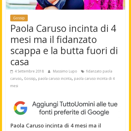
Gossip
Paola Caruso incinta di 4
mesi ma il fidanzato
scappa e la butta fuori di
casa
4 Settembre 2018
Massimo Lupo
fidanzato paola
,
,
,
caruso
Gossip
paola caruso incinta
paola caruso incinta di 4
mesi
Paola Caruso incinta di 4 mesi ma il