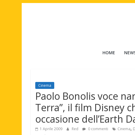
Salta
al
contenuto
Tuttouomini
HOME
NEW
News,
Tv,
Cinema,
Motori,
Cinema
gay
Paolo Bonolis voce nar
news
e
Terra”, il film Disney c
la
occasione dell’Earth D
moda
maschile
,
1 Aprile 2009
Red
0 commenti
Cinema
D