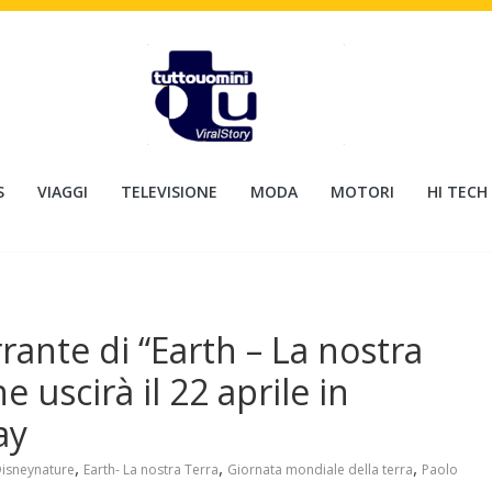
S
VIAGGI
TELEVISIONE
MODA
MOTORI
HI TECH
rante di “Earth – La nostra
he uscirà il 22 aprile in
ay
,
,
,
isneynature
Earth- La nostra Terra
Giornata mondiale della terra
Paolo