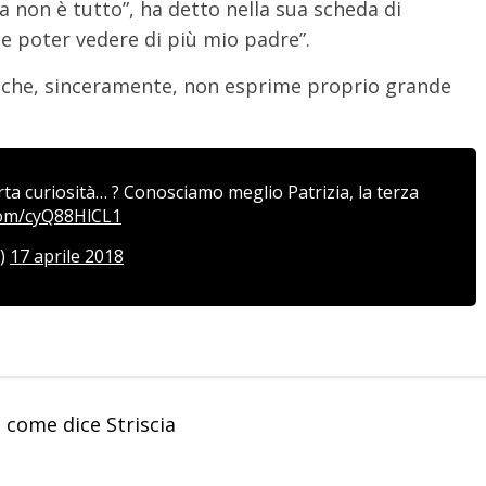
za non è tutto”, ha detto nella sua scheda di
e poter vedere di più mio padre”.
o che, sinceramente, non esprime proprio grande
rta curiosità… ? Conosciamo meglio Patrizia, la terza
.com/cyQ88HlCL1
o)
17 aprile 2018
i come dice Striscia