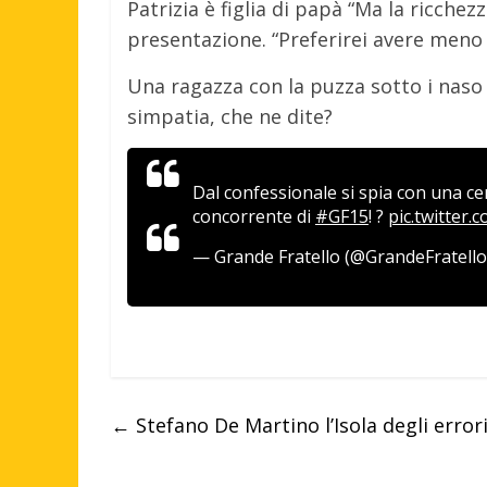
Patrizia è figlia di papà “Ma la ricchez
presentazione. “Preferirei avere meno 
Una ragazza con la puzza sotto i nas
simpatia, che ne dite?
Dal confessionale si spia con una ce
concorrente di
#GF15
! ?
pic.twitter
— Grande Fratello (@GrandeFratell
←
Stefano De Martino l’Isola degli error