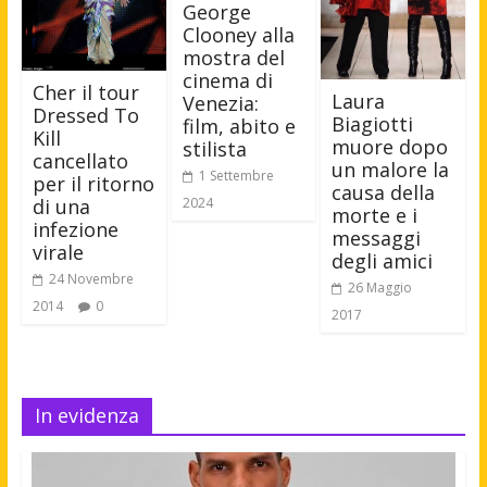
George
Clooney alla
mostra del
cinema di
Cher il tour
Laura
Venezia:
Dressed To
Biagiotti
film, abito e
Kill
muore dopo
stilista
cancellato
un malore la
1 Settembre
per il ritorno
causa della
2024
di una
morte e i
infezione
messaggi
virale
degli amici
24 Novembre
26 Maggio
2014
0
2017
In evidenza