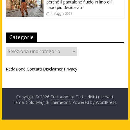
perché il pantalone fluido in lino è il
capo più desiderato
4 Maggio 2026
Categorie
Categorie
Redazione
Contatti
Disclaimer
Privacy
Copyright © 2026
Tuttouomini
. Tutti i diritti riservati.
Tema: ColorMag di
ThemeGrill
. Powered by
WordPress
.