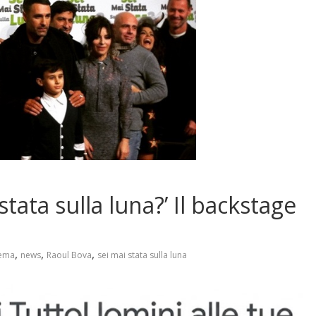
stata sulla luna?’ Il backstage
,
,
,
ema
news
Raoul Bova
sei mai stata sulla luna