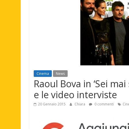
Cinema
News
Raoul Bova in ‘Sei mai 
e le video interviste
20 Gennaio 2015
Chiara
0 commenti
Cin