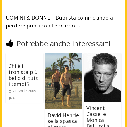
UOMINI & DONNE – Bubi sta cominciando a
perdere punti con Leonardo
→
Potrebbe anche interessarti
Chi è il
tronista più
bello di tutti
i tempi ?
21 Aprile 2009
6
Vincent
Cassel e
David Henrie
Monica
se la spassa
Bellucci si
al mare