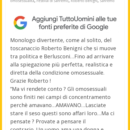
,
,
,
omosessualità
Festival di Sanremo
Roberto Benigni
Sanremo
Monologo divertente, come al solito, del
toscanaccio Roberto Benigni che si muove
tra politica e Berlusconi…Fino ad arrivare
alla spiegazione più perfetta, realistica e
diretta della condizione omosessuale.
Grazie Roberto !
“Ma vi rendete conto ? Gli omosessuali
sono finiti nei campi di concentramento
perchè amavano…AMAVANO…Lasciate
stare il seso questi sono affari loro…Ma ci
pensate ? Provate a pensare il
contrario..Un uomo ama una donna e