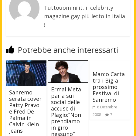
Tuttouomini.it, il celebrity
magazine gay più letto in Italia
!
Potrebbe anche interessarti
Marco Carta
tra i Big al
prossimo
Ermal Meta
Sanremo
Festival di
parla sui
serata cover
Sanremo
social delle
Patty Pravo
8 Dicembre
accuse di
e Fred De
Plagio:”Non
2008
7
Palma in
prendiamo
Calvin Klein
in giro
Jeans
nessuno”