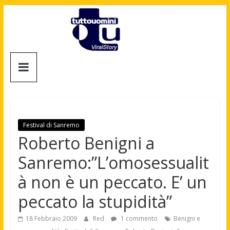
Salta
al
contenuto
Tuttouomini
News,
Tv,
Cinema,
Motori,
Festival di Sanremo
gay
Roberto Benigni a
news
Sanremo:”L’omosessualit
e
la
à non è un peccato. E’ un
moda
peccato la stupidità”
maschile
18 Febbraio 2009
Red
1 commento
Benigni e