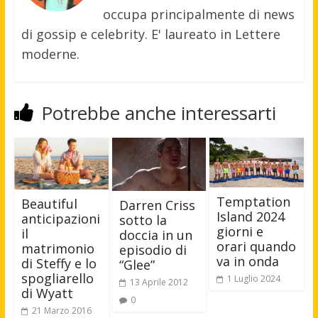
occupa principalmente di news
di gossip e celebrity. E' laureato in Lettere
moderne.
Potrebbe anche interessarti
Temptation
Beautiful
Darren Criss
Island 2024
anticipazioni
sotto la
giorni e
il
doccia in un
orari quando
matrimonio
episodio di
va in onda
di Steffy e lo
“Glee”
spogliarello
1 Luglio 2024
13 Aprile 2012
di Wyatt
0
21 Marzo 2016