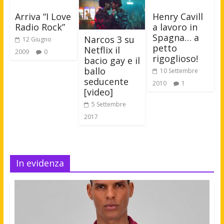
Arriva “I Love
Henry Cavill
Radio Rock”
a lavoro in
Spagna… a
Narcos 3 su
12 Giugno
petto
Netflix il
2009
0
rigoglioso!
bacio gay e il
ballo
10 Settembre
seducente
2010
1
[video]
5 Settembre
2017
In evidenza