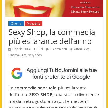
Cinema
Magazine
Sexy Shop, la commedia
più esilarante dell’anno
,
2 Aprile 2014
Red
0 commenti
Attori Sexy
,
,
Cinema
Film
sexy shop
La
commedia sensuale
più esilarante
dell’anno.
SEXY SHOP
, una storia divertente
ma dal retrogusto amaro che mette in
primo piano le frustrazioni e i fallimenti di