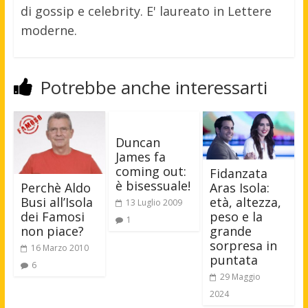
di gossip e celebrity. E' laureato in Lettere
moderne.
Potrebbe anche interessarti
Duncan
James fa
coming out:
Fidanzata
è bisessuale!
Aras Isola:
Perchè Aldo
età, altezza,
Busi all’Isola
13 Luglio 2009
peso e la
dei Famosi
1
grande
non piace?
sorpresa in
16 Marzo 2010
puntata
6
29 Maggio
2024