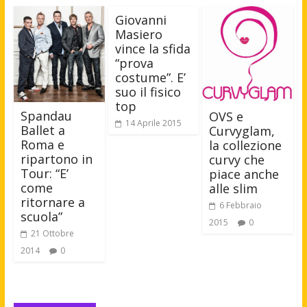
Giovanni
Masiero
vince la sfida
“prova
costume”. E’
suo il fisico
top
Spandau
OVS e
14 Aprile 2015
Ballet a
Curvyglam,
Roma e
la collezione
ripartono in
curvy che
Tour: “E’
piace anche
come
alle slim
ritornare a
6 Febbraio
scuola”
2015
0
21 Ottobre
2014
0