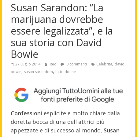
Susan Sarandon: “La
marijuana dovrebbe
essere legalizzata”, e la
sua storia con David
Bowie
,
27 Luglio 2014
Red
0 commenti
Celebrità
david
,
,
bowie
susan sarandom
tutto donne
Confessioni
esplicite e molto chiare dalla
doretta bocca di una dell attrici più
appezzate e di successo al mondo,
Susan