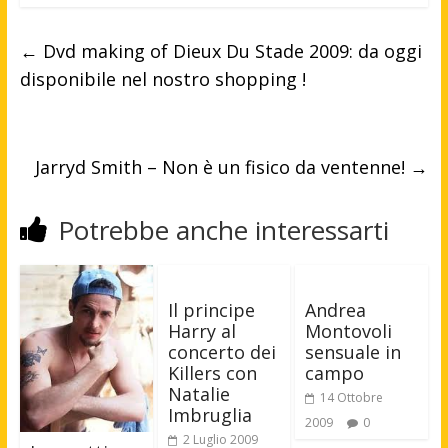
←
Dvd making of Dieux Du Stade 2009: da oggi
disponibile nel nostro shopping !
Jarryd Smith – Non è un fisico da ventenne!
→
Potrebbe anche interessarti
Il principe
Andrea
Harry al
Montovoli
concerto dei
sensuale in
Killers con
campo
Natalie
14 Ottobre
Imbruglia
2009
0
2 Luglio 2009