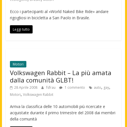
Ecco i partecipanti al «World Naked Bike Ride» andare
rigogliosi in bicicletta a San Paolo in Brasile.
Leggi tutto
Motori
Volkswagen Rabbit – La più amata
dalla comunità GLBT!
,
,
28 Aprile 2008
fsfrau
1 commento
auto
gay
,
Motori
Volkswagen Rabbit
Arriva la classifica delle 10 automobili più ricercate e
acquistate durante il primo trimestre del 2008 dai membri
della comunità