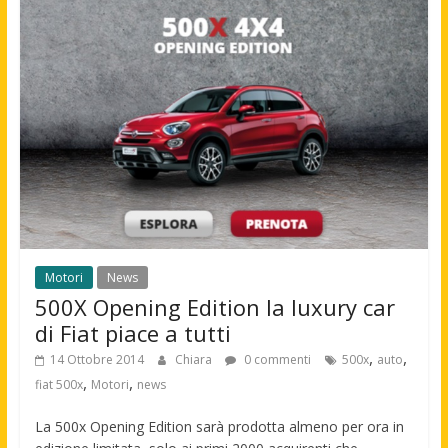
Motori
News
500X Opening Edition la luxury car
di Fiat piace a tutti
,
,
14 Ottobre 2014
Chiara
0 commenti
500x
auto
,
,
fiat 500x
Motori
news
La 500x Opening Edition sarà prodotta almeno per ora in