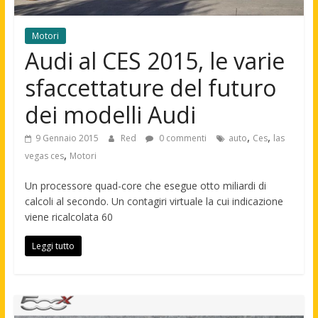
Motori
Audi al CES 2015, le varie
sfaccettature del futuro
dei modelli Audi
,
,
9 Gennaio 2015
Red
0 commenti
auto
Ces
las
,
vegas ces
Motori
Un processore quad-core che esegue otto miliardi di
calcoli al secondo. Un contagiri virtuale la cui indicazione
viene ricalcolata 60
Leggi tutto