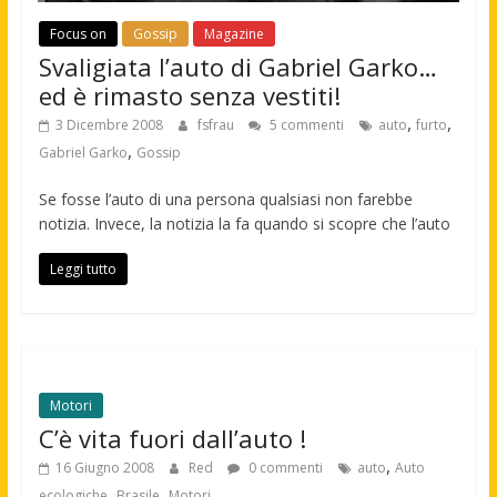
Focus on
Gossip
Magazine
Svaligiata l’auto di Gabriel Garko…
ed è rimasto senza vestiti!
,
,
3 Dicembre 2008
fsfrau
5 commenti
auto
furto
,
Gabriel Garko
Gossip
Se fosse l’auto di una persona qualsiasi non farebbe
notizia. Invece, la notizia la fa quando si scopre che l’auto
Leggi tutto
Motori
C’è vita fuori dall’auto !
,
16 Giugno 2008
Red
0 commenti
auto
Auto
,
,
ecologiche
Brasile
Motori