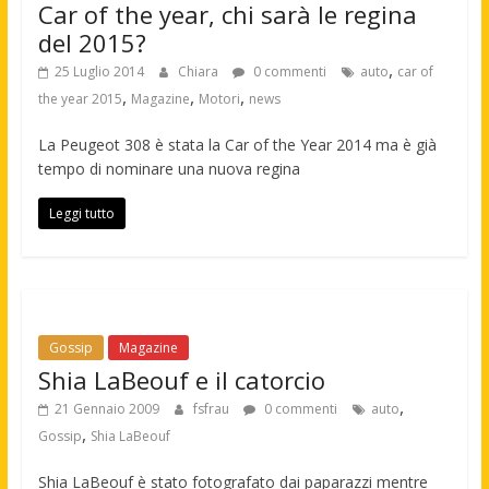
Car of the year, chi sarà le regina
del 2015?
,
25 Luglio 2014
Chiara
0 commenti
auto
car of
,
,
,
the year 2015
Magazine
Motori
news
La Peugeot 308 è stata la Car of the Year 2014 ma è già
tempo di nominare una nuova regina
Leggi tutto
Gossip
Magazine
Shia LaBeouf e il catorcio
,
21 Gennaio 2009
fsfrau
0 commenti
auto
,
Gossip
Shia LaBeouf
Shia LaBeouf è stato fotografato dai paparazzi mentre