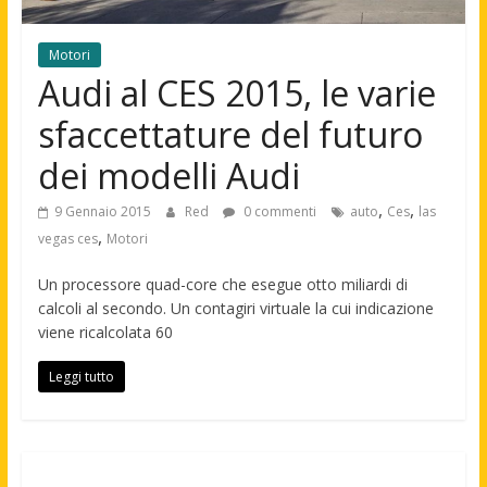
Motori
Audi al CES 2015, le varie
sfaccettature del futuro
dei modelli Audi
,
,
9 Gennaio 2015
Red
0 commenti
auto
Ces
las
,
vegas ces
Motori
Un processore quad-core che esegue otto miliardi di
calcoli al secondo. Un contagiri virtuale la cui indicazione
viene ricalcolata 60
Leggi tutto