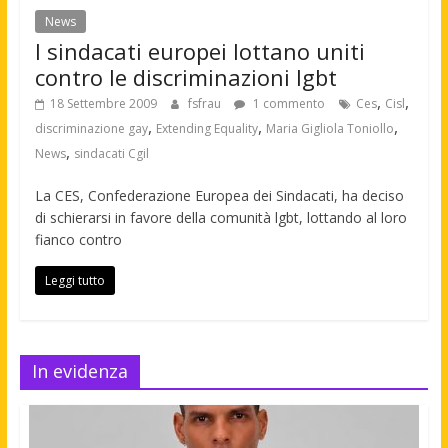
News
I sindacati europei lottano uniti
contro le discriminazioni lgbt
,
,
18 Settembre 2009
fsfrau
1 commento
Ces
Cisl
,
,
,
discriminazione gay
Extending Equality
Maria Gigliola Toniollo
,
News
sindacati Cgil
La CES, Confederazione Europea dei Sindacati, ha deciso
di schierarsi in favore della comunità lgbt, lottando al loro
fianco contro
Leggi tutto
In evidenza