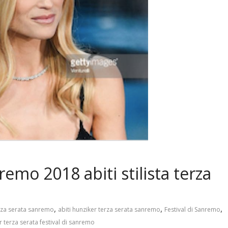
emo 2018 abiti stilista terza
,
,
,
terza serata sanremo
abiti hunziker terza serata sanremo
Festival di Sanremo
er terza serata festival di sanremo