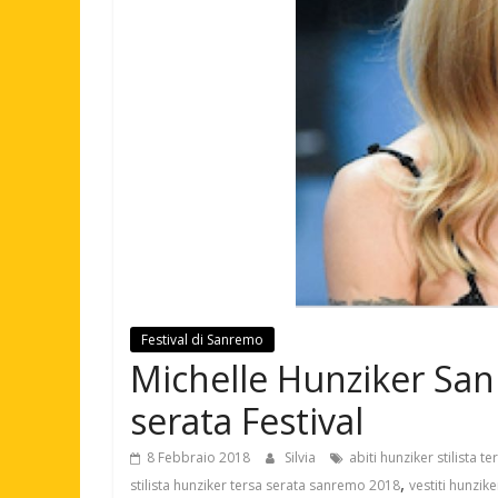
Festival di Sanremo
Michelle Hunziker Sanr
serata Festival
8 Febbraio 2018
Silvia
abiti hunziker stilista 
,
stilista hunziker tersa serata sanremo 2018
vestiti hunzik