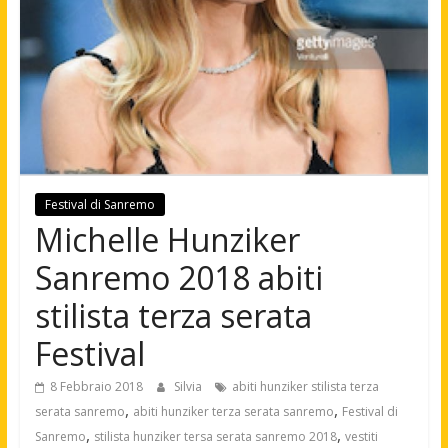
Festival di Sanremo
Michelle Hunziker
Sanremo 2018 abiti
stilista terza serata
Festival
8 Febbraio 2018
Silvia
abiti hunziker stilista terza
,
,
serata sanremo
abiti hunziker terza serata sanremo
Festival di
,
,
Sanremo
stilista hunziker tersa serata sanremo 2018
vestiti