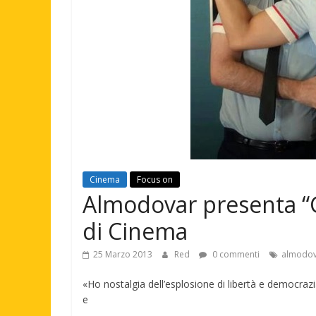
Cinema
Focus on
Almodovar presenta “G
di Cinema
25 Marzo 2013
Red
0 commenti
almodov
«Ho nostalgia dell’esplosione di libertà e democraz
e