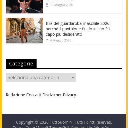
19 Maggio 2026
Il re del guardaroba maschile 2026:
perché il pantalone fluido in lino è il
capo più desiderato
4 Maggio 2026
Categorie
Categorie
Redazione
Contatti
Disclaimer
Privacy
Copyright © 2026
Tuttouomini
. Tutti i diritti riservati.
Tema: ColorMag di
ThemeGrill
. Powered by
WordPress
.