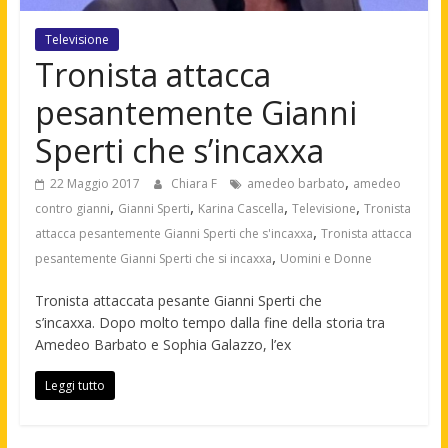
Televisione
Tronista attacca
pesantemente Gianni
Sperti che s’incaxxa
,
22 Maggio 2017
Chiara F
amedeo barbato
amedeo
,
,
,
,
contro gianni
Gianni Sperti
Karina Cascella
Televisione
Tronista
,
attacca pesantemente Gianni Sperti che s'incaxxa
Tronista attacca
,
pesantemente Gianni Sperti che si incaxxa
Uomini e Donne
Tronista attaccata pesante Gianni Sperti che
s’incaxxa. Dopo molto tempo dalla fine della storia tra
Amedeo Barbato e Sophia Galazzo, l’ex
Leggi tutto