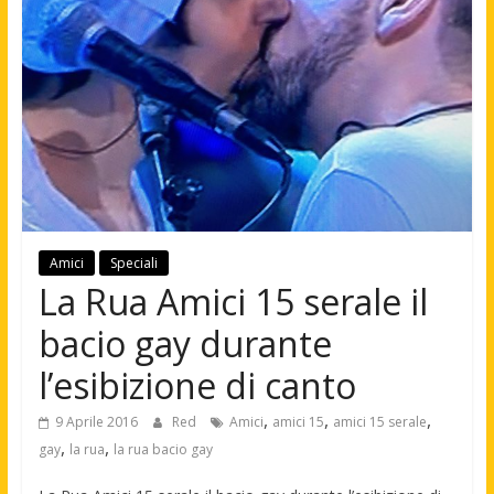
Amici
Speciali
La Rua Amici 15 serale il
bacio gay durante
l’esibizione di canto
,
,
,
9 Aprile 2016
Red
Amici
amici 15
amici 15 serale
,
,
gay
la rua
la rua bacio gay