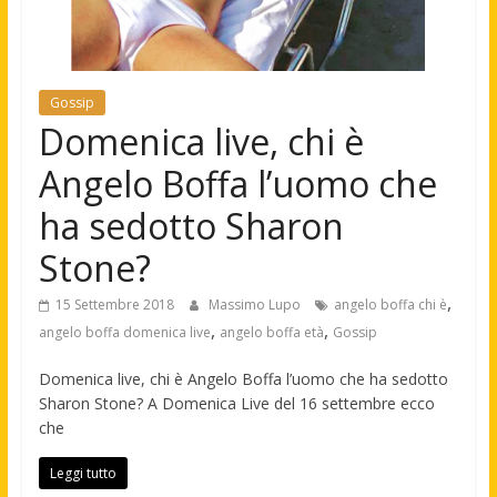
Gossip
Domenica live, chi è
Angelo Boffa l’uomo che
ha sedotto Sharon
Stone?
,
15 Settembre 2018
Massimo Lupo
angelo boffa chi è
,
,
angelo boffa domenica live
angelo boffa età
Gossip
Domenica live, chi è Angelo Boffa l’uomo che ha sedotto
Sharon Stone? A Domenica Live del 16 settembre ecco
che
Leggi tutto