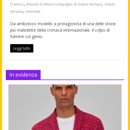
,
,
D'amico
Antonio D'Amico compagno di Gianni Versace
Gianni
,
Versace
Interviste
Da ambizioso modello a protagonista di una delle storie
più maledette della cronaca internazionale. Il colpo di
fulmine col genio
Leggi tutto
In evidenza