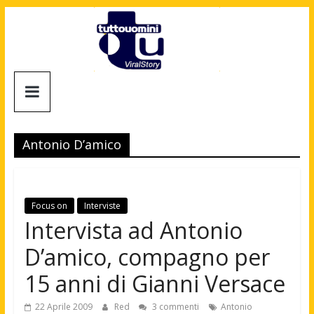
Salta
al
contenuto
Tuttouomini
News,
Tv,
Antonio D’amico
Cinema,
Motori,
gay
news
Focus on
Interviste
e
Intervista ad Antonio
la
D’amico, compagno per
moda
maschile
15 anni di Gianni Versace
22 Aprile 2009
Red
3 commenti
Antonio