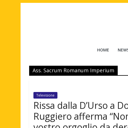
Salta
al
contenuto
Tuttouomini
HOME
NEW
News,
Tv,
Ass. Sacrum Romanum Imperium
Cinema,
Motori,
gay
news
Televisione
e
Rissa dalla D’Urso a Do
la
moda
Ruggiero afferma “No
maschile
vostro orgoglio da de