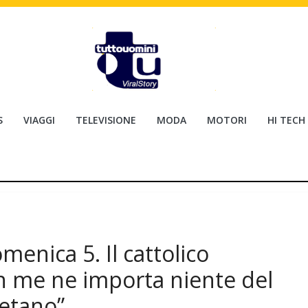
S
VIAGGI
TELEVISIONE
MODA
MOTORI
HI TECH
menica 5. Il cattolico
n me ne importa niente del
retano”