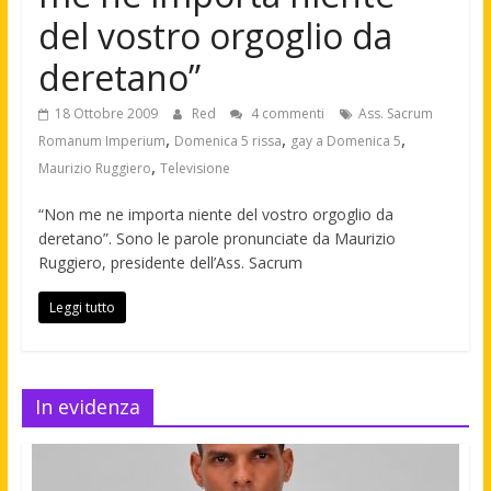
del vostro orgoglio da
deretano”
18 Ottobre 2009
Red
4 commenti
Ass. Sacrum
,
,
,
Romanum Imperium
Domenica 5 rissa
gay a Domenica 5
,
Maurizio Ruggiero
Televisione
“Non me ne importa niente del vostro orgoglio da
deretano”. Sono le parole pronunciate da Maurizio
Ruggiero, presidente dell’Ass. Sacrum
Leggi tutto
In evidenza