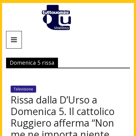
Salta
al
contenuto
Tuttouomini
News,
Tv,
Domenica 5 rissa
Cinema,
Motori,
gay
news
Televisione
e
Rissa dalla D’Urso a
la
Domenica 5. Il cattolico
moda
maschile
Ruggiero afferma “Non
me ne importa niente