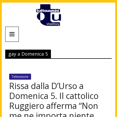
Salta
al
contenuto
Tuttouomini
News,
Tv,
gay a Domenica 5
Cinema,
Motori,
gay
news
Televisione
e
Rissa dalla D’Urso a
la
Domenica 5. Il cattolico
moda
maschile
Ruggiero afferma “Non
me ne importa niente