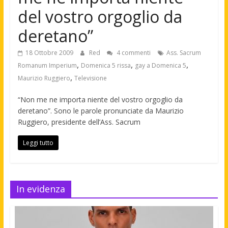
del vostro orgoglio da
deretano”
18 Ottobre 2009
Red
4 commenti
Ass. Sacrum
,
,
,
Romanum Imperium
Domenica 5 rissa
gay a Domenica 5
,
Maurizio Ruggiero
Televisione
“Non me ne importa niente del vostro orgoglio da
deretano”. Sono le parole pronunciate da Maurizio
Ruggiero, presidente dell’Ass. Sacrum
Leggi tutto
In evidenza