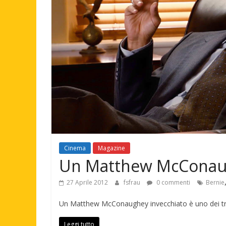
Cinema
Magazine
Un Matthew McConaugh
27 Aprile 2012
fsfrau
0 commenti
Bernie
Un Matthew McConaughey invecchiato è uno dei tre
Leggi tutto