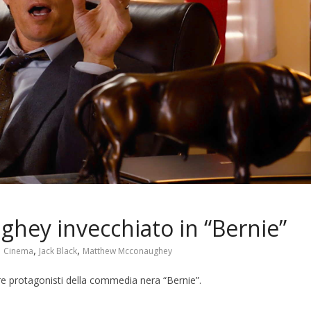
ey invecchiato in “Bernie”
,
,
,
Cinema
Jack Black
Matthew Mcconaughey
 protagonisti della commedia nera “Bernie”.