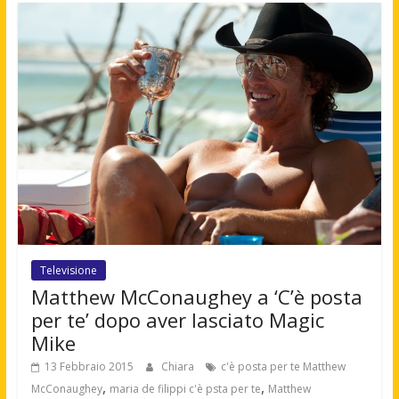
Televisione
Matthew McConaughey a ‘C’è posta
per te’ dopo aver lasciato Magic
Mike
13 Febbraio 2015
Chiara
c'è posta per te Matthew
,
,
McConaughey
maria de filippi c'è psta per te
Matthew