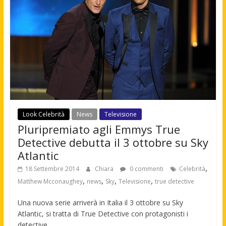
Look Celebrità
News
Televisione
Pluripremiato agli Emmys True
Detective debutta il 3 ottobre su Sky
Atlantic
,
18 Settembre 2014
Chiara
0 commenti
Celebrità
,
,
,
,
Matthew Mcconaughey
news
Sky
Televisione
true detective
Una nuova serie arriverà in Italia il 3 ottobre su Sky
Atlantic, si tratta di True Detective con protagonisti i
detective