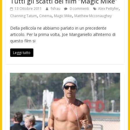
Tutti gli scatti del film “Magic Mike”
,
13 Ottobre 2011
fsfrau
0 commenti
Alex Pettyfer
,
,
,
Channing Tatum
Cinema
Magic Mike
Matthew Mcconaughey
Della pellicola ne abbiamo parlato in un precedente
articolo. Per la prima volta, Joe Manganiello all’interno di
questo film si
Leggi tutto