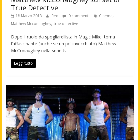
True Detective
,
18 Marzo 2013
Red
0 commenti
Cinema
,
Matthew Mcconaughey
true detective
Dopo il ruolo da spogliarellista in Magic Mike, torna
l’affascinante (anche se un po’ invecchiato) Matthew
McConaughey nella serie tv
Leggi tutto