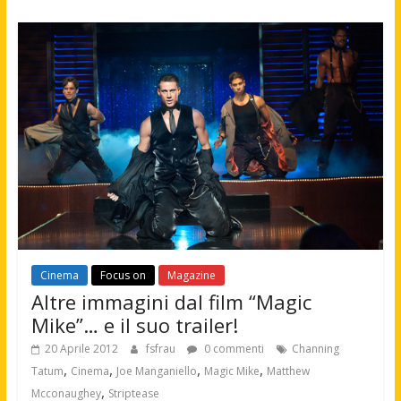
Cinema
Focus on
Magazine
Altre immagini dal film “Magic
Mike”… e il suo trailer!
20 Aprile 2012
fsfrau
0 commenti
Channing
,
,
,
,
Tatum
Cinema
Joe Manganiello
Magic Mike
Matthew
,
Mcconaughey
Striptease