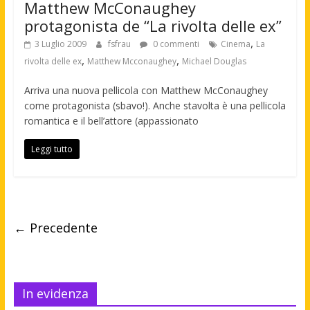
Matthew McConaughey
protagonista de “La rivolta delle ex”
,
3 Luglio 2009
fsfrau
0 commenti
Cinema
La
,
,
rivolta delle ex
Matthew Mcconaughey
Michael Douglas
Arriva una nuova pellicola con Matthew McConaughey
come protagonista (sbavo!). Anche stavolta è una pellicola
romantica e il bell’attore (appassionato
Leggi tutto
← Precedente
In evidenza