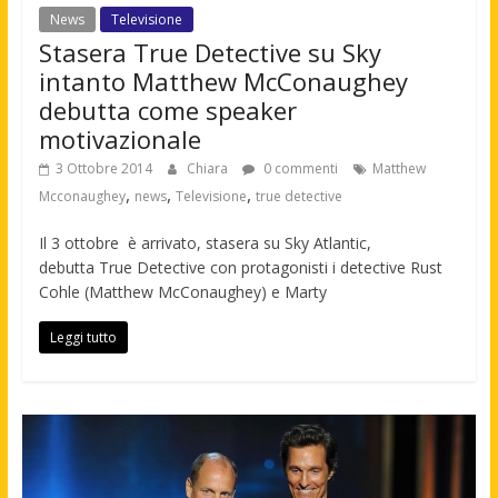
News
Televisione
Stasera True Detective su Sky
intanto Matthew McConaughey
debutta come speaker
motivazionale
3 Ottobre 2014
Chiara
0 commenti
Matthew
,
,
,
Mcconaughey
news
Televisione
true detective
Il 3 ottobre è arrivato, stasera su Sky Atlantic,
debutta True Detective con protagonisti i detective Rust
Cohle (Matthew McConaughey) e Marty
Leggi tutto