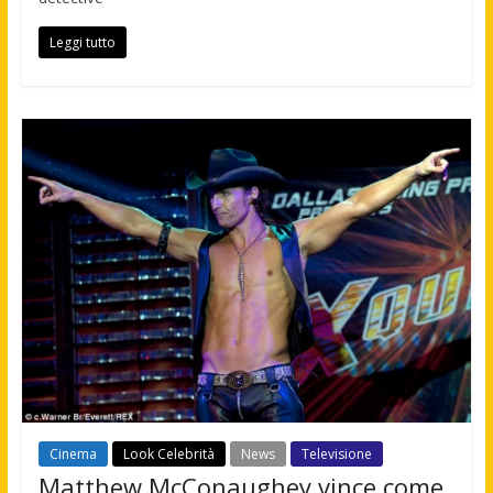
Leggi tutto
Cinema
Look Celebrità
News
Televisione
Matthew McConaughey vince come