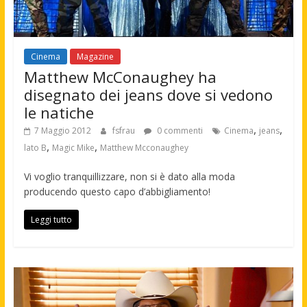
Cinema
Magazine
Matthew McConaughey ha
disegnato dei jeans dove si vedono
le natiche
,
,
7 Maggio 2012
fsfrau
0 commenti
Cinema
jeans
,
,
lato B
Magic Mike
Matthew Mcconaughey
Vi voglio tranquillizzare, non si è dato alla moda
producendo questo capo d’abbigliamento!
Leggi tutto