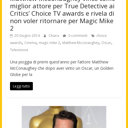
miglior attore per True Detective ai
Critics’ Choice TV awards e rivela di
non voler ritornare per Magic Mike
2
20 Giugno 2014
Chiara
0 commenti
choice
,
,
,
,
,
awards
Cinema
magic mike 2
Matthew Mcconaughey
Oscar
Televisione
Una pioggia di premi quest’anno per l’attore Matthew
McConaughey che dopo aver vinto un Oscar, un Golden
Globe per la
Leggi tutto