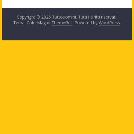
Copyright © 2026
Tuttouomini
. Tutti i diritti riservati.
Tema: ColorMag di
ThemeGrill
. Powered by
WordPress
.