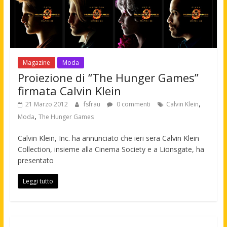
Magazine
Moda
Proiezione di “The Hunger Games”
firmata Calvin Klein
,
21 Marzo 2012
fsfrau
0 commenti
Calvin Klein
,
Moda
The Hunger Games
Calvin Klein, Inc. ha annunciato che ieri sera Calvin Klein
Collection, insieme alla Cinema Society e a Lionsgate, ha
presentato
Leggi tutto