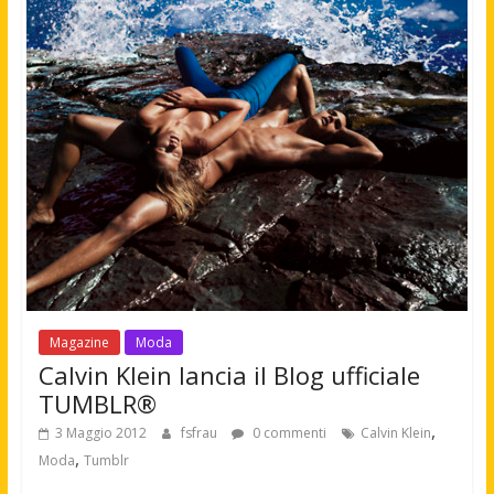
Magazine
Moda
Calvin Klein lancia il Blog ufficiale
TUMBLR®
,
3 Maggio 2012
fsfrau
0 commenti
Calvin Klein
,
Moda
Tumblr