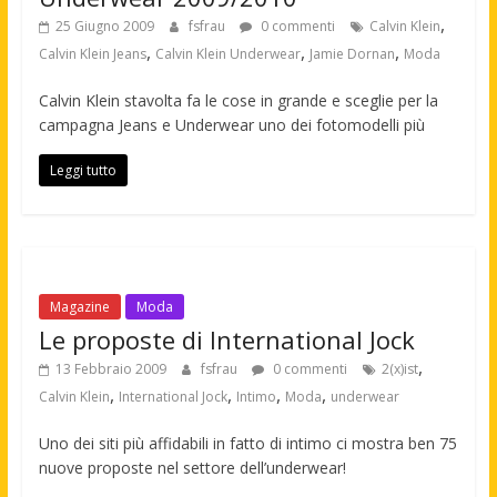
,
25 Giugno 2009
fsfrau
0 commenti
Calvin Klein
,
,
,
Calvin Klein Jeans
Calvin Klein Underwear
Jamie Dornan
Moda
Calvin Klein stavolta fa le cose in grande e sceglie per la
campagna Jeans e Underwear uno dei fotomodelli più
Leggi tutto
Magazine
Moda
Le proposte di International Jock
,
13 Febbraio 2009
fsfrau
0 commenti
2(x)ist
,
,
,
,
Calvin Klein
International Jock
Intimo
Moda
underwear
Uno dei siti più affidabili in fatto di intimo ci mostra ben 75
nuove proposte nel settore dell’underwear!