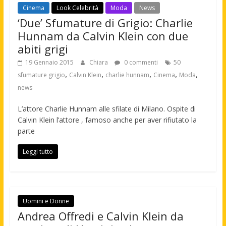
Cinema
Look Celebrità
Moda
News
‘Due’ Sfumature di Grigio: Charlie
Hunnam da Calvin Klein con due
abiti grigi
19 Gennaio 2015
Chiara
0 commenti
50
,
,
,
,
,
sfumature grigio
Calvin Klein
charlie hunnam
Cinema
Moda
news
L’attore Charlie Hunnam alle sfilate di Milano. Ospite di
Calvin Klein l’attore , famoso anche per aver rifiutato la
parte
Leggi tutto
Uomini e Donne
Andrea Offredi e Calvin Klein da