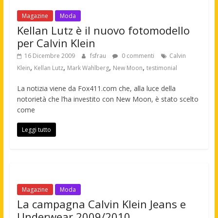
Magazine
Moda
Kellan Lutz è il nuovo fotomodello
per Calvin Klein
16 Dicembre 2009
fsfrau
0 commenti
Calvin
,
,
,
,
Klein
Kellan Lutz
Mark Wahlberg
New Moon
testimonial
La notizia viene da Fox411.com che, alla luce della
notorietà che l’ha investito con New Moon, è stato scelto
come
Leggi tutto
Magazine
Moda
La campagna Calvin Klein Jeans e
Underwear 2009/2010