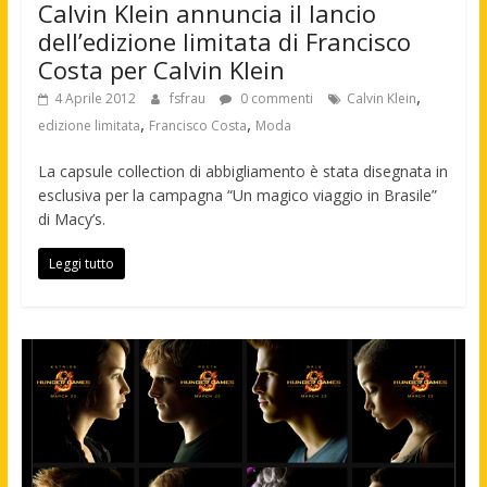
Calvin Klein annuncia il lancio
dell’edizione limitata di Francisco
Costa per Calvin Klein
,
4 Aprile 2012
fsfrau
0 commenti
Calvin Klein
,
,
edizione limitata
Francisco Costa
Moda
La capsule collection di abbigliamento è stata disegnata in
esclusiva per la campagna “Un magico viaggio in Brasile”
di Macy’s.
Leggi tutto