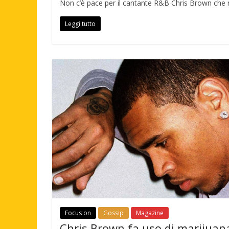
Non c’è pace per il cantante R&B Chris Brown che n
Leggi tutto
Focus on
Gossip
Magazine
Chris Brown fa uso di marijuan