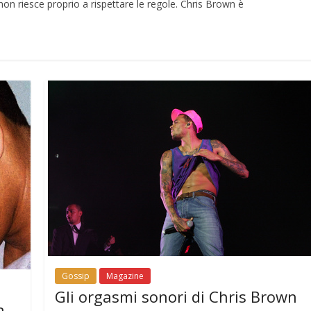
on riesce proprio a rispettare le regole. Chris Brown è
Gossip
Magazine
Gli orgasmi sonori di Chris Brown
a