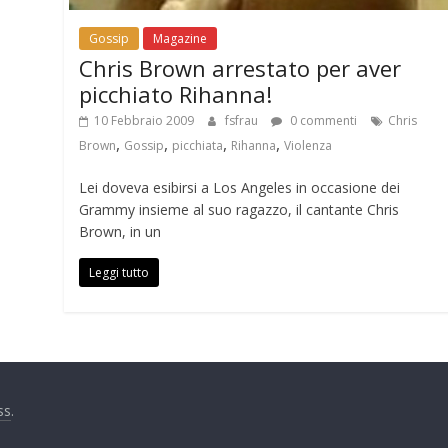
Gossip
Magazine
Chris Brown arrestato per aver
picchiato Rihanna!
10 Febbraio 2009
fsfrau
0 commenti
Chris
,
,
,
,
Brown
Gossip
picchiata
Rihanna
Violenza
Lei doveva esibirsi a Los Angeles in occasione dei
Grammy insieme al suo ragazzo, il cantante Chris
Brown, in un
Leggi tutto
ss
.