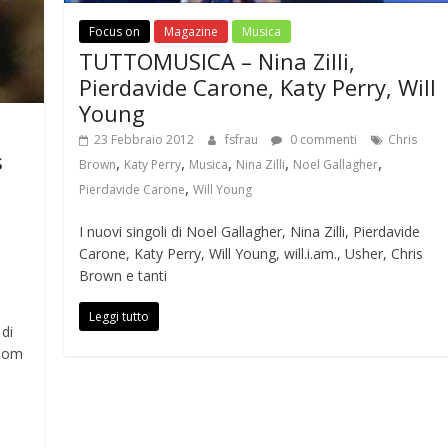
Focus on
Magazine
Musica
TUTTOMUSICA – Nina Zilli,
Pierdavide Carone, Katy Perry, Will
Young
23 Febbraio 2012
fsfrau
0 commenti
Chris
s
,
,
,
,
,
Brown
Katy Perry
Musica
Nina Zilli
Noel Gallagher
,
Pierdavide Carone
Will Young
I nuovi singoli di Noel Gallagher, Nina Zilli, Pierdavide
Carone, Katy Perry, Will Young, will.i.am., Usher, Chris
Brown e tanti
Leggi tutto
 di
 Tom