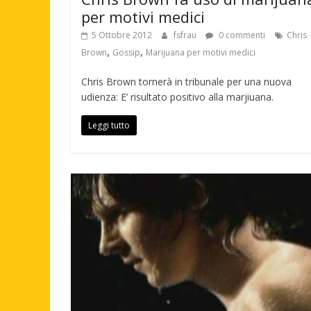
per motivi medici
5 Ottobre 2012
fsfrau
0 commenti
Chris
,
,
Brown
Gossip
Marijuana per motivi medici
Chris Brown tornerà in tribunale per una nuova
udienza: E’ risultato positivo alla marjiuana.
Leggi tutto