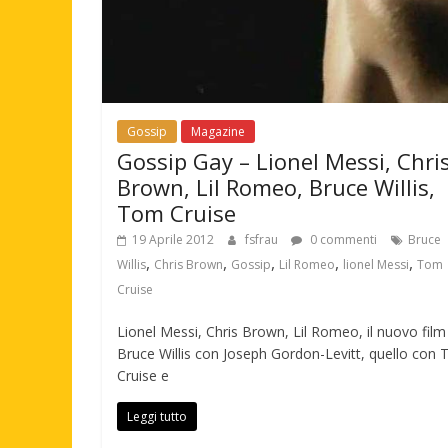
Gossip
Magazine
Gossip Gay – Lionel Messi, Chri
Brown, Lil Romeo, Bruce Willis,
Tom Cruise
19 Aprile 2012
fsfrau
0 commenti
Bruce
,
,
,
,
,
Willis
Chris Brown
Gossip
Lil Romeo
lionel Messi
Tom
Cruise
Lionel Messi, Chris Brown, Lil Romeo, il nuovo film
Bruce Willis con Joseph Gordon-Levitt, quello con
Cruise e
Leggi tutto