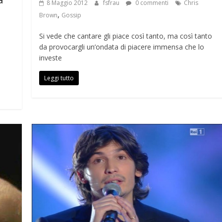
8 Maggio 2012
fsfrau
0 commenti
Chris
,
Brown
Gossip
Si vede che cantare gli piace così tanto, ma così tanto
da provocargli un’ondata di piacere immensa che lo
investe
Leggi tutto