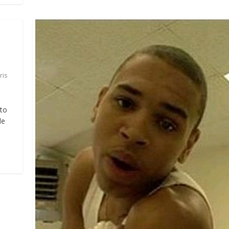
ris
lto
le