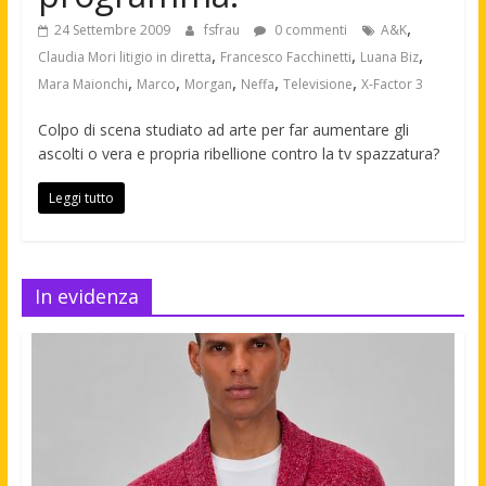
,
24 Settembre 2009
fsfrau
0 commenti
A&K
,
,
,
Claudia Mori litigio in diretta
Francesco Facchinetti
Luana Biz
,
,
,
,
,
Mara Maionchi
Marco
Morgan
Neffa
Televisione
X-Factor 3
Colpo di scena studiato ad arte per far aumentare gli
ascolti o vera e propria ribellione contro la tv spazzatura?
Leggi tutto
In evidenza