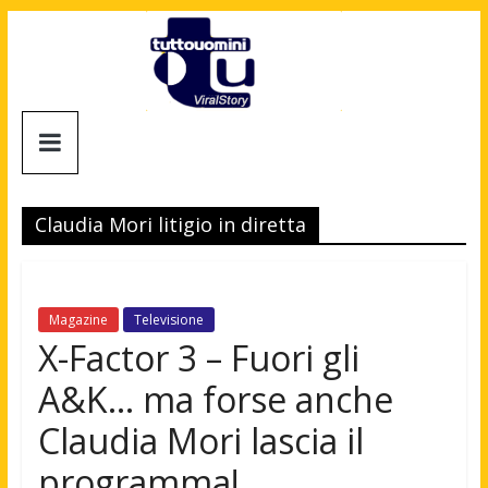
Salta
al
contenuto
Tuttouomini
News,
Tv,
Claudia Mori litigio in diretta
Cinema,
Motori,
gay
news
Magazine
Televisione
e
X-Factor 3 – Fuori gli
la
A&K… ma forse anche
moda
maschile
Claudia Mori lascia il
programma!