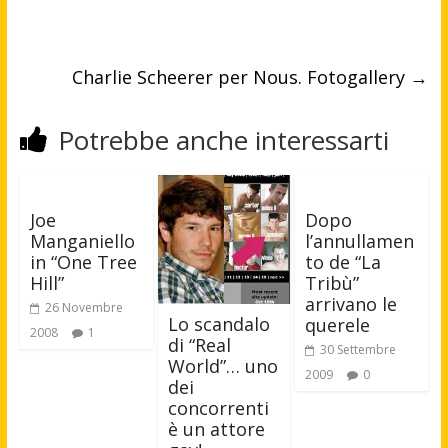
Charlie Scheerer per Nous. Fotogallery
→
Potrebbe anche interessarti
Joe
Dopo
Manganiello
l’annullamen
in “One Tree
to de “La
Hill”
Tribù”
arrivano le
26 Novembre
Lo scandalo
querele
2008
1
di “Real
30 Settembre
World”… uno
2009
0
dei
concorrenti
è un attore