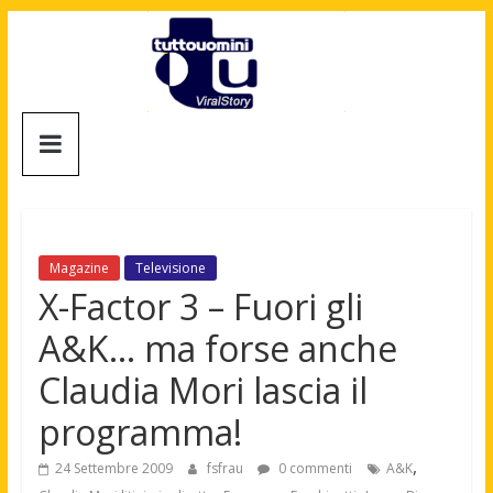
Salta
al
contenuto
Tuttouomini
News,
Tv,
Cinema,
Motori,
Magazine
Televisione
gay
X-Factor 3 – Fuori gli
news
A&K… ma forse anche
e
la
Claudia Mori lascia il
moda
programma!
maschile
,
24 Settembre 2009
fsfrau
0 commenti
A&K