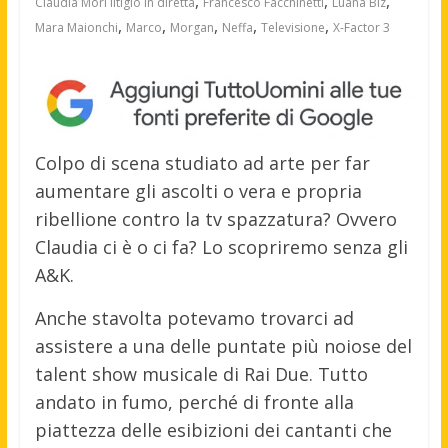
,
,
,
Claudia Mori litigio in diretta
Francesco Facchinetti
Luana Biz
,
,
,
,
,
Mara Maionchi
Marco
Morgan
Neffa
Televisione
X-Factor 3
Colpo di scena studiato ad arte per far
aumentare gli ascolti o vera e propria
ribellione contro la tv spazzatura? Ovvero
Claudia ci è o ci fa? Lo scopriremo senza gli
A&K.
Anche stavolta potevamo trovarci ad
assistere a una delle puntate più noiose del
talent show musicale di Rai Due. Tutto
andato in fumo, perché di fronte alla
piattezza delle esibizioni dei cantanti che