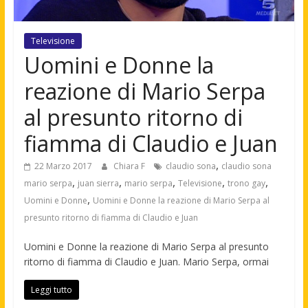
Televisione
Uomini e Donne la
reazione di Mario Serpa
al presunto ritorno di
fiamma di Claudio e Juan
,
22 Marzo 2017
Chiara F
claudio sona
claudio sona
,
,
,
,
,
mario serpa
juan sierra
mario serpa
Televisione
trono gay
,
Uomini e Donne
Uomini e Donne la reazione di Mario Serpa al
presunto ritorno di fiamma di Claudio e Juan
Uomini e Donne la reazione di Mario Serpa al presunto
ritorno di fiamma di Claudio e Juan. Mario Serpa, ormai
Leggi tutto