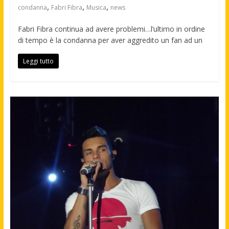
,
,
,
condanna
Fabri Fibra
Musica
news
Fabri Fibra continua ad avere problemi…l’ultimo in ordine
di tempo è la condanna per aver aggredito un fan ad un
Leggi tutto