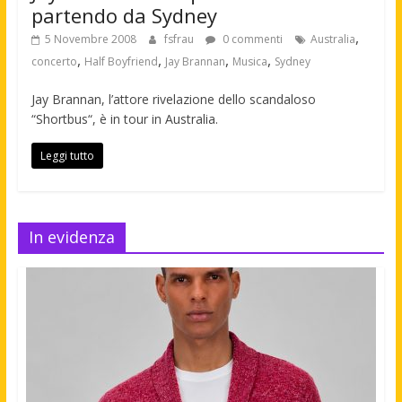
partendo da Sydney
,
5 Novembre 2008
fsfrau
0 commenti
Australia
,
,
,
,
concerto
Half Boyfriend
Jay Brannan
Musica
Sydney
Jay Brannan, l’attore rivelazione dello scandaloso
“Shortbus“, è in tour in Australia.
Leggi tutto
In evidenza