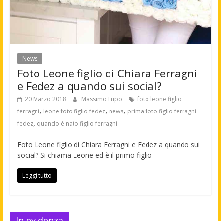
News
Foto Leone figlio di Chiara Ferragni
e Fedez a quando sui social?
20 Marzo 2018
Massimo Lupo
foto leone figlio
,
,
,
ferragni
leone foto figlio fedez
news
prima foto figlio ferragni
,
fedez
quando è nato figlio ferragni
Foto Leone figlio di Chiara Ferragni e Fedez a quando sui
social? Si chiama Leone ed è il primo figlio
Leggi tutto
In evidenza