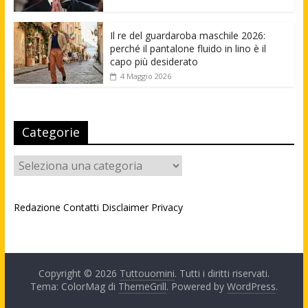
Il re del guardaroba maschile 2026:
perché il pantalone fluido in lino è il
capo più desiderato
4 Maggio 2026
Categorie
Categorie
Redazione
Contatti
Disclaimer
Privacy
Copyright © 2026
Tuttouomini
. Tutti i diritti riservati.
Tema: ColorMag di
ThemeGrill
. Powered by
WordPress
.