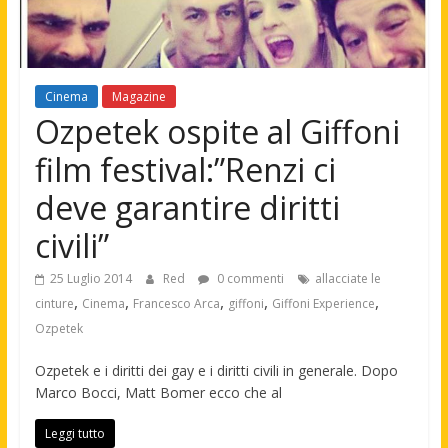
Cinema
Magazine
Ozpetek ospite al Giffoni
film festival:”Renzi ci
deve garantire diritti
civili”
25 Luglio 2014
Red
0 commenti
allacciate le
,
,
,
,
,
cinture
Cinema
Francesco Arca
giffoni
Giffoni Experience
Ozpetek
Ozpetek e i diritti dei gay e i diritti civili in generale. Dopo
Marco Bocci, Matt Bomer ecco che al
Leggi tutto