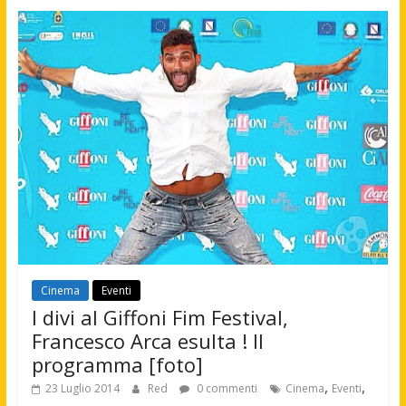
Cinema
Eventi
I divi al Giffoni Fim Festival,
Francesco Arca esulta ! Il
programma [foto]
,
,
23 Luglio 2014
Red
0 commenti
Cinema
Eventi