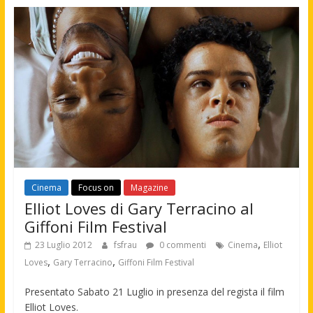
Cinema
Focus on
Magazine
Elliot Loves di Gary Terracino al
Giffoni Film Festival
,
23 Luglio 2012
fsfrau
0 commenti
Cinema
Elliot
,
,
Loves
Gary Terracino
Giffoni Film Festival
Presentato Sabato 21 Luglio in presenza del regista il film
Elliot Loves.