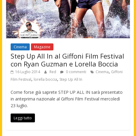
Cinema
Magazine
Step Up All In al Giffoni Film Festival
con Ryan Guzman e Lorella Boccia
,
16 Luglio 2014
Red
0 commenti
Cinema
Giffoni
,
,
Film Festival
lorella boccia
Step Up All In
Come forse già saprete STEP UP ALL IN sarà presentato
in anteprima nazionale al Giffoni Film Festival mercoledì
23 luglio.
Leggi tutto