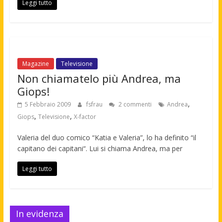
Leggi tutto
Magazine
Televisione
Non chiamatelo più Andrea, ma
Giops!
,
5 Febbraio 2009
fsfrau
2 commenti
Andrea
,
,
Giops
Televisione
X-factor
Valeria del duo comico “Katia e Valeria”, lo ha definito “il
capitano dei capitani“. Lui si chiama Andrea, ma per
Leggi tutto
In evidenza