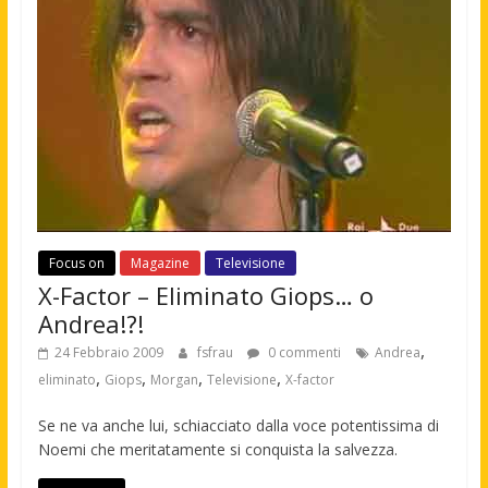
Focus on
Magazine
Televisione
X-Factor – Eliminato Giops… o
Andrea!?!
,
24 Febbraio 2009
fsfrau
0 commenti
Andrea
,
,
,
,
eliminato
Giops
Morgan
Televisione
X-factor
Se ne va anche lui, schiacciato dalla voce potentissima di
Noemi che meritatamente si conquista la salvezza.