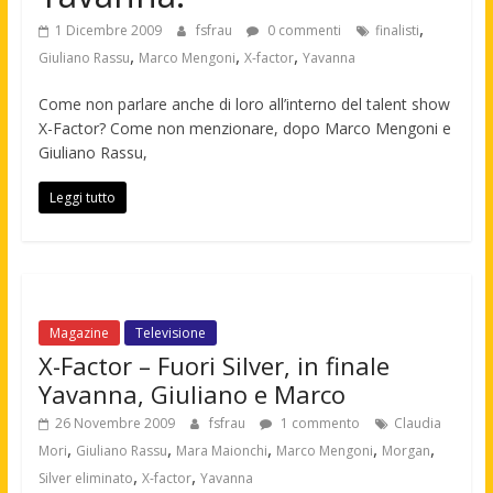
,
1 Dicembre 2009
fsfrau
0 commenti
finalisti
,
,
,
Giuliano Rassu
Marco Mengoni
X-factor
Yavanna
Come non parlare anche di loro all’interno del talent show
X-Factor? Come non menzionare, dopo Marco Mengoni e
Giuliano Rassu,
Leggi tutto
Magazine
Televisione
X-Factor – Fuori Silver, in finale
Yavanna, Giuliano e Marco
26 Novembre 2009
fsfrau
1 commento
Claudia
,
,
,
,
,
Mori
Giuliano Rassu
Mara Maionchi
Marco Mengoni
Morgan
,
,
Silver eliminato
X-factor
Yavanna