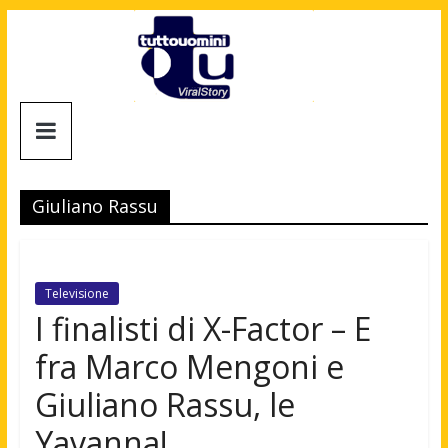
Salta
al
contenuto
Tuttouomini
News,
Tv,
Giuliano Rassu
Cinema,
Motori,
gay
news
Televisione
e
I finalisti di X-Factor – E
la
fra Marco Mengoni e
moda
maschile
Giuliano Rassu, le
Yavanna!