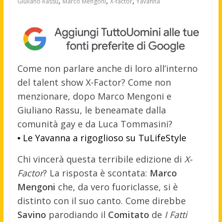
,
,
,
Giuliano Rassu
Marco Mengoni
X-factor
Yavanna
Come non parlare anche di loro all’interno
del talent show X-Factor? Come non
menzionare, dopo Marco Mengoni e
Giuliano Rassu, le beneamate dalla
comunità gay e da Luca Tommasini?
▪ Le Yavanna a rigoglioso su TuLifeStyle
Chi vincerà questa terribile edizione di
X-
Factor
? La risposta è scontata:
Marco
Mengoni
che, da vero fuoriclasse, si è
distinto con il suo canto. Come direbbe
Savino
parodiando il
Comitato
de
I Fatti