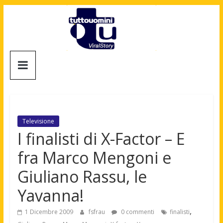
Salta
al
contenuto
Tuttouomini
News,
Tv,
Cinema,
Motori,
Televisione
gay
I finalisti di X-Factor – E
news
fra Marco Mengoni e
e
la
Giuliano Rassu, le
moda
Yavanna!
maschile
,
1 Dicembre 2009
fsfrau
0 commenti
finalisti