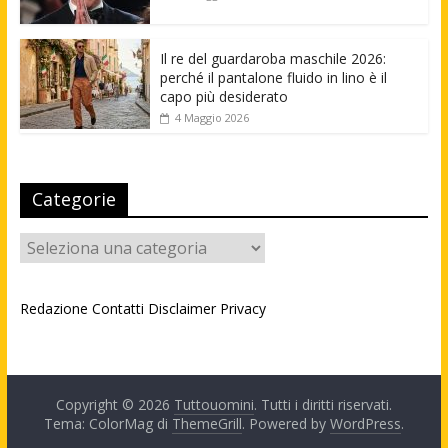
Il re del guardaroba maschile 2026:
perché il pantalone fluido in lino è il
capo più desiderato
4 Maggio 2026
Categorie
Categorie
Redazione
Contatti
Disclaimer
Privacy
Copyright © 2026
Tuttouomini
. Tutti i diritti riservati.
Tema: ColorMag di
ThemeGrill
. Powered by
WordPress
.