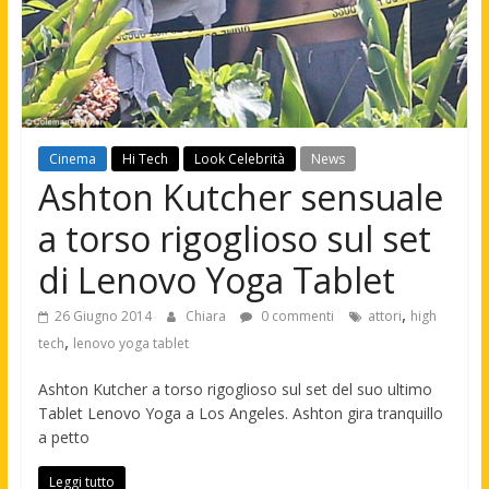
Cinema
Hi Tech
Look Celebrità
News
Ashton Kutcher sensuale
a torso rigoglioso sul set
di Lenovo Yoga Tablet
,
26 Giugno 2014
Chiara
0 commenti
attori
high
,
tech
lenovo yoga tablet
Ashton Kutcher a torso rigoglioso sul set del suo ultimo
Tablet Lenovo Yoga a Los Angeles. Ashton gira tranquillo
a petto
Leggi tutto