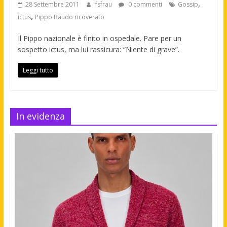
,
28 Settembre 2011
fsfrau
0 commenti
Gossip
,
ictus
Pippo Baudo ricoverato
Il Pippo nazionale è finito in ospedale. Pare per un
sospetto ictus, ma lui rassicura: “Niente di grave”.
Leggi tutto
In evidenza