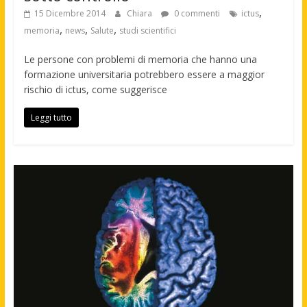
,
15 Dicembre 2014
Chiara
0 commenti
ictus
,
,
,
memoria
news
Salute
studi scientifici
Le persone con problemi di memoria che hanno una
formazione universitaria potrebbero essere a maggior
rischio di ictus, come suggerisce
Leggi tutto