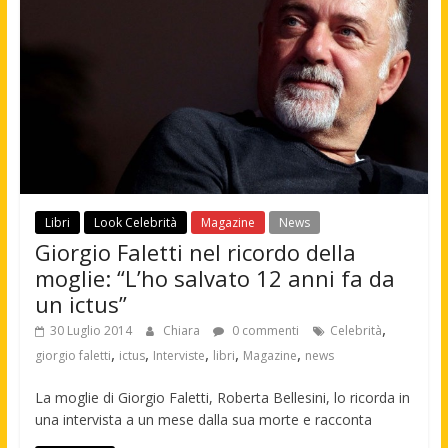
Libri
Look Celebrità
Magazine
News
Giorgio Faletti nel ricordo della
moglie: “L’ho salvato 12 anni fa da
un ictus”
,
30 Luglio 2014
Chiara
0 commenti
Celebrità
,
,
,
,
,
giorgio faletti
ictus
Interviste
libri
Magazine
news
La moglie di Giorgio Faletti, Roberta Bellesini, lo ricorda in
una intervista a un mese dalla sua morte e racconta