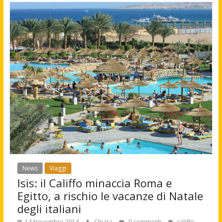
News
Viaggi
Isis: il Califfo minaccia Roma e
Egitto, a rischio le vacanze di Natale
degli italiani
,
14 Novembre 2014
Chiara
0 commenti
califfo