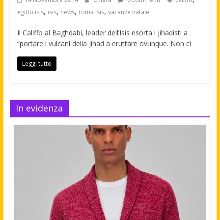
,
,
,
,
egitto isis
isis
news
roma isis
vacanze natale
Il Califfo al Baghdabi, leader dell’Isis esorta i jihadisti a
“portare i vulcani della jihad a eruttare ovunque. Non ci
Leggi tutto
In evidenza