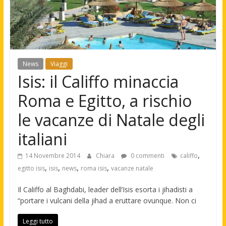
News
Viaggi
Isis: il Califfo minaccia
Roma e Egitto, a rischio
le vacanze di Natale degli
italiani
,
14 Novembre 2014
Chiara
0 commenti
califfo
,
,
,
,
egitto isis
isis
news
roma isis
vacanze natale
Il Califfo al Baghdabi, leader dell’Isis esorta i jihadisti a
“portare i vulcani della jihad a eruttare ovunque. Non ci
Leggi tutto