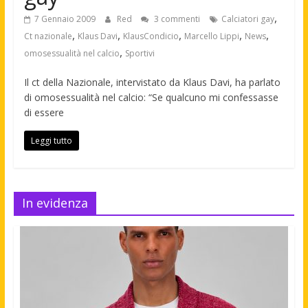
,
7 Gennaio 2009
Red
3 commenti
Calciatori gay
,
,
,
,
,
Ct nazionale
Klaus Davi
KlausCondicio
Marcello Lippi
News
,
omosessualità nel calcio
Sportivi
Il ct della Nazionale, intervistato da Klaus Davi, ha parlato
di omosessualità nel calcio: “Se qualcuno mi confessasse
di essere
Leggi tutto
In evidenza