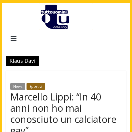
Salta
al
contenuto
Tuttouomini
News,
Tv,
Klaus Davi
Cinema,
Motori,
gay
news
News
Sportivi
e
Marcello Lippi: “In 40
la
anni non ho mai
moda
maschile
conosciuto un calciatore
gay”