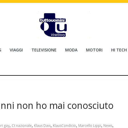
S
VIAGGI
TELEVISIONE
MODA
MOTORI
HI TECH
 anni non ho mai conosciuto
,
,
,
,
,
,
ri gay
Ct nazionale
Klaus Davi
KlausCondicio
Marcello Lippi
News