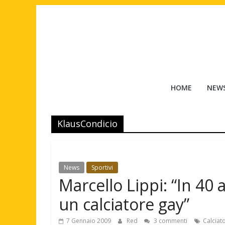
Salta
al
contenuto
Tuttouomini
HOME
NEW
News,
Tv,
KlausCondicio
Cinema,
Motori,
gay
news
News
Sportivi
e
Marcello Lippi: “In 40
la
moda
un calciatore gay”
maschile
7 Gennaio 2009
Red
3 commenti
Calciato