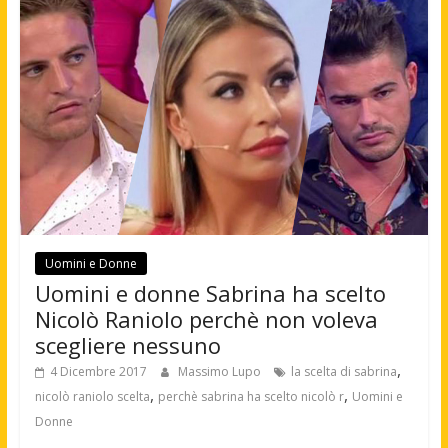
Uomini e Donne
Uomini e donne Sabrina ha scelto
Nicolò Raniolo perchè non voleva
scegliere nessuno
,
4 Dicembre 2017
Massimo Lupo
la scelta di sabrina
,
,
nicolò raniolo scelta
perchè sabrina ha scelto nicolò r
Uomini e
Donne