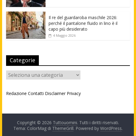
Il re del guardaroba maschile 2026:
perché il pantalone fluido in lino è il
capo più desiderato
4 Maggio 2026
Categorie
Categorie
Redazione
Contatti
Disclaimer
Privacy
Copyright © 2026
Tuttouomini
. Tutti i diritti riservati.
Tema: ColorMag di
ThemeGrill
. Powered by
WordPress
.