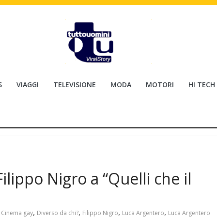
S
VIAGGI
TELEVISIONE
MODA
MOTORI
HI TECH
lippo Nigro a “Quelli che il
,
,
,
,
,
Cinema gay
Diverso da chi?
Filippo Nigro
Luca Argentero
Luca Argentero