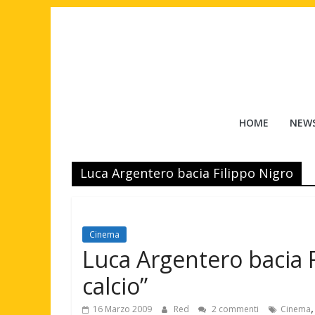
Salta
al
contenuto
Tuttouomini
HOME
NEW
News,
Tv,
Luca Argentero bacia Filippo Nigro
Cinema,
Motori,
gay
news
Cinema
e
Luca Argentero bacia Fi
la
moda
calcio”
maschile
16 Marzo 2009
Red
2 commenti
Cinema