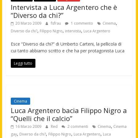
Intervista a Luca Argentero che è
“Diverso da chi?”
,
20 Marzo 2009
fsfrau
1 commento
Cinema
,
,
,
Diverso da chi?
Filippo Nigro
intervista
Luca Argentero
Esce “Diverso da chi?” di Umberto Carteni, la pellicola di
cui tanto abbiamo scritto e che ha per protagonista Luca
Leggi tutto
Cinema
Luca Argentero bacia Filippo Nigro a
“Quelli che il calcio”
,
16 Marzo 2009
Red
2 commenti
Cinema
Cinema
,
,
,
,
gay
Diverso da chi?
Filippo Nigro
Luca Argentero
Luca