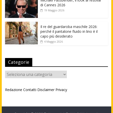
Michael Fassbender, il look al festival
di Cannes 2026
19 Maggio 2026
Il re del guardaroba maschile 2026:
perché il pantalone fluido in lino è il
capo più desiderato
4 Maggio 2026
Categorie
Categorie
Redazione
Contatti
Disclaimer
Privacy