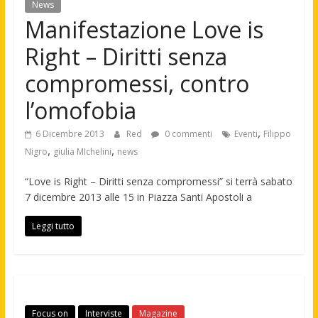
News
Manifestazione Love is
Right – Diritti senza
compromessi, contro
l’omofobia
,
6 Dicembre 2013
Red
0 commenti
Eventi
Filippo
,
,
Nigro
giulia MIchelini
news
“Love is Right – Diritti senza compromessi” si terrà sabato
7 dicembre 2013 alle 15 in Piazza Santi Apostoli a
Leggi tutto
Focus on
Interviste
Magazine