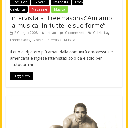
Focus on
Giovani
Interviste
Look
Celebrità
Magazine
Musica
Intervista ai Freemasons:”Amiamo
la musica, in tutte le sue forme”
,
2 Giugno 2008
fsfrau
0 commenti
Celebrità
,
,
,
Freemasons
Giovani
intervista
Musica
Il duo di dj etero più amati dalla comunità omosessuale
americana e inglese intervistati solo da e solo per
Tuttouomini.
Leggi tutto