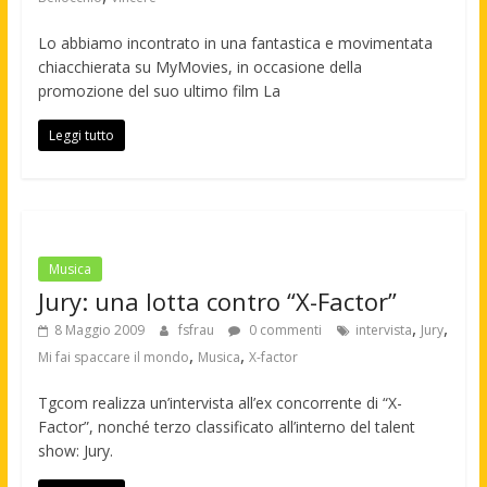
Lo abbiamo incontrato in una fantastica e movimentata
chiacchierata su MyMovies, in occasione della
promozione del suo ultimo film La
Leggi tutto
Musica
Jury: una lotta contro “X-Factor”
,
,
8 Maggio 2009
fsfrau
0 commenti
intervista
Jury
,
,
Mi fai spaccare il mondo
Musica
X-factor
Tgcom realizza un’intervista all’ex concorrente di “X-
Factor”, nonché terzo classificato all’interno del talent
show: Jury.