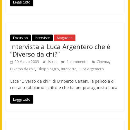
Leggi tutto
Focus on
Interviste
Magazine
Intervista a Luca Argentero che è
“Diverso da chi?”
,
20 Marzo 2009
fsfrau
1 commento
Cinema
,
,
,
Diverso da chi?
Filippo Nigro
intervista
Luca Argentero
Esce “Diverso da chi?” di Umberto Carteni, la pellicola di
cui tanto abbiamo scritto e che ha per protagonista Luca
Leggi tutto