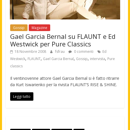
Gossip
Magazine
Gael Garcia Bernal su FLAUNT e Ed
Westwick per Pure Classics
18 Novembre 2008
fsfrau
0 commenti
Ed
,
,
,
,
,
Westwick
FLAUNT
Gael Garcia Bernal
Gossip
intervista
Pure
classics
Il ventinovenne attore Gael Garcia Bernal si è fatto ritrarre
da Kurt Iswarienko per la rivista FLAUNT’S RISE & SHINE.
Leggi tutto