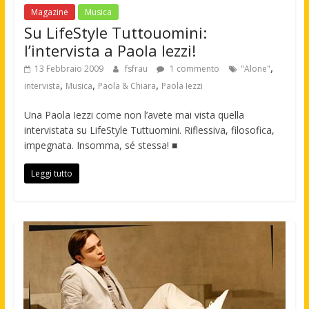
Magazine
Musica
Su LifeStyle Tuttouomini:
l’intervista a Paola Iezzi!
,
13 Febbraio 2009
fsfrau
1 commento
"Alone"
,
,
,
intervista
Musica
Paola & Chiara
Paola Iezzi
Una Paola Iezzi come non l’avete mai vista quella
intervistata su LifeStyle Tuttuomini. Riflessiva, filosofica,
impegnata. Insomma, sé stessa! ■
Leggi tutto