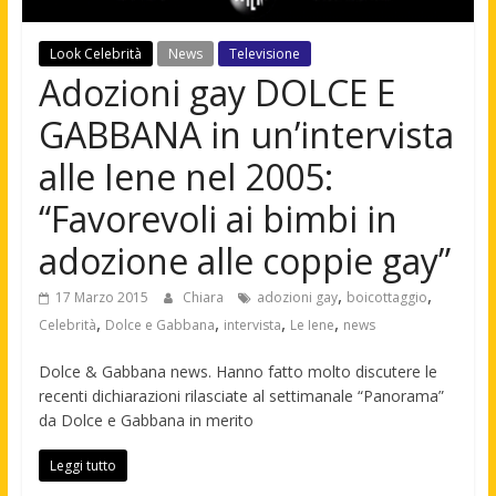
Look Celebrità
News
Televisione
Adozioni gay DOLCE E
GABBANA in un’intervista
alle Iene nel 2005:
“Favorevoli ai bimbi in
adozione alle coppie gay”
,
,
17 Marzo 2015
Chiara
adozioni gay
boicottaggio
,
,
,
,
Celebrità
Dolce e Gabbana
intervista
Le Iene
news
Dolce & Gabbana news. Hanno fatto molto discutere le
recenti dichiarazioni rilasciate al settimanale “Panorama”
da Dolce e Gabbana in merito
Leggi tutto