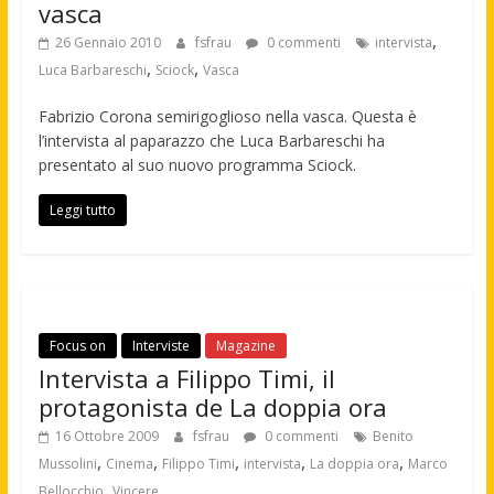
vasca
,
26 Gennaio 2010
fsfrau
0 commenti
intervista
,
,
Luca Barbareschi
Sciock
Vasca
Fabrizio Corona semirigoglioso nella vasca. Questa è
l’intervista al paparazzo che Luca Barbareschi ha
presentato al suo nuovo programma Sciock.
Leggi tutto
Focus on
Interviste
Magazine
Intervista a Filippo Timi, il
protagonista de La doppia ora
16 Ottobre 2009
fsfrau
0 commenti
Benito
,
,
,
,
,
Mussolini
Cinema
Filippo Timi
intervista
La doppia ora
Marco
,
Bellocchio
Vincere