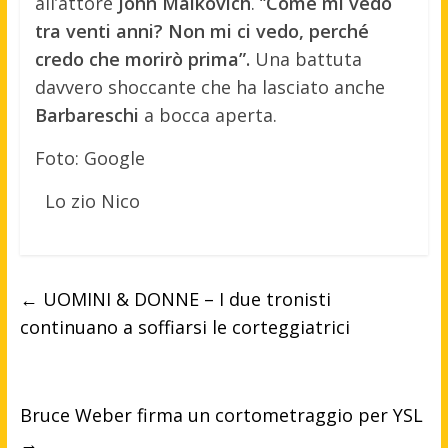
all’attore
John Malkovich
. “
Come mi vedo
tra venti anni? Non mi ci vedo, perché
credo che morirò prima”.
Una battuta
davvero shoccante che ha lasciato anche
Barbareschi
a bocca aperta.
Foto: Google
Lo zio Nico
←
UOMINI & DONNE – I due tronisti
continuano a soffiarsi le corteggiatrici
Bruce Weber firma un cortometraggio per YSL
→