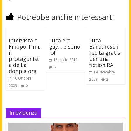
Potrebbe anche interessarti
Intervista a
Luca era
Luca
Filippo Timi,
gay… e sono
Barbareschi
il
io!
recita gratis
protagonist
per una
15 Luglio 2010
a de La
fiction RAI
5
doppia ora
19 Dicembre
16 Ottobre
2008
2
2009
0
In evidenza